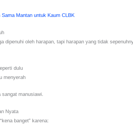
n Sama Mantan untuk Kaum CLBK
uh
dipenuhi oleh harapan, tapi harapan yang tidak sepenuhny
perti dulu
au menyerah
a sangat manusiawi.
an Nyata
“kena banget” karena: