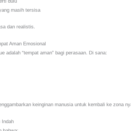
rti dulu
ang masih tersisa
sa dan realistis.
mpat Aman Emosional
e adalah “tempat aman” bagi perasaan. Di sana:
ggambarkan keinginan manusia untuk kembali ke zona ny
u Indah
n bahwa: